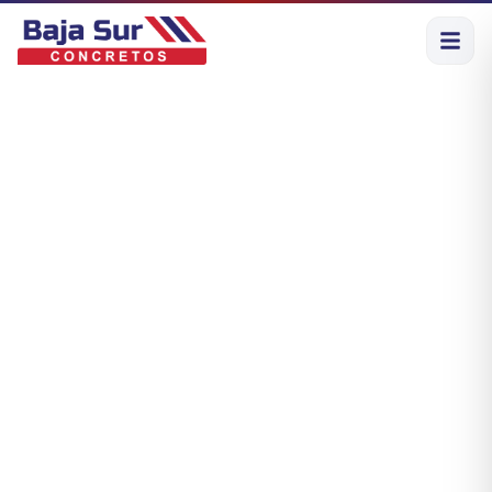
Baja Sur
Concretos
Empresa sudcaliforniana de
concreto premezclado
y
morteros especiales para obras en La Paz, Todos
Santos y Cabo San Lucas. Procesos controlados,
entrega puntual y acompañamiento técnico en obra.